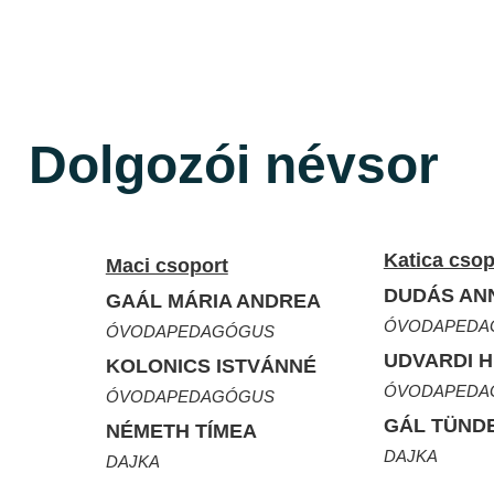
Dolgozói névsor
Katica csop
Maci csoport
DUDÁS AN
GAÁL MÁRIA ANDREA
ÓVODAPEDA
ÓVODAPEDAGÓGUS
UDVARDI 
KOLONICS ISTVÁNNÉ
ÓVODAPEDA
ÓVODAPEDAGÓGUS
GÁL TÜND
NÉMETH TÍMEA
DAJKA
DAJKA