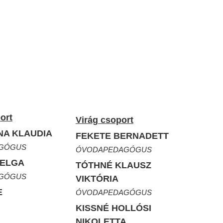
ort
Virág csoport
NA KLAUDIA
FEKETE BERNADETT
GÓGUS
ÓVODAPEDAGÓGUS
HELGA
TÓTHNÉ KLAUSZ
GÓGUS
VIKTÓRIA
E
ÓVODAPEDAGÓGUS
KISSNÉ HOLLÓSI
NIKOLETTA